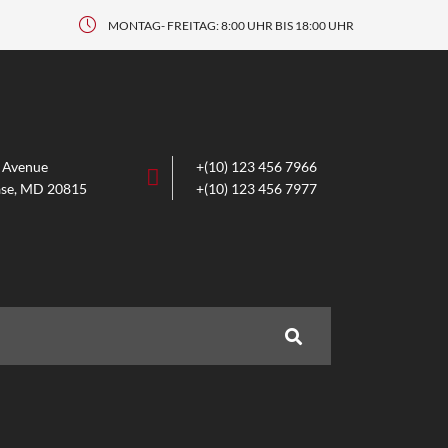
MONTAG- FREITAG: 8:00 UHR BIS 18:00 UHR
m Avenue
+(10) 123 456 7966
se, MD 20815
+(10) 123 456 7977